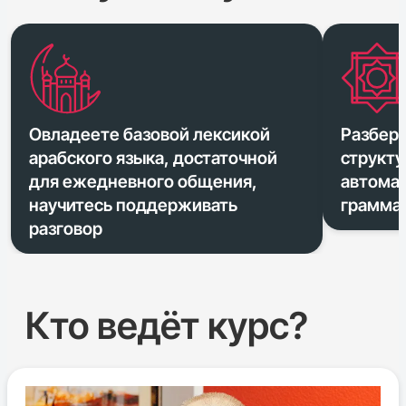
Овладеете базовой лексикой
Разбере
арабского языка, достаточной
структу
для ежедневного общения,
автома
научитесь поддерживать
грамма
разговор
Кто ведёт курс?