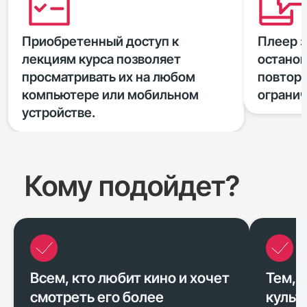
Приобретенный доступ к
Плеер з
лекциям курса позволяет
останов
просматривать их на любом
повтор
компьютере или мобильном
огранич
устройстве.
Кому подойдет?
Всем, кто любит кино и хочет
Тем, 
смотреть его более
культ