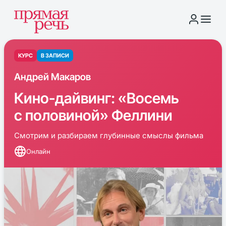
КУРС
В ЗАПИСИ
Андрей Макаров
Кино-дайвинг: «Восемь
с половиной» Феллини
Смотрим и разбираем глубинные смыслы фильма
Онлайн