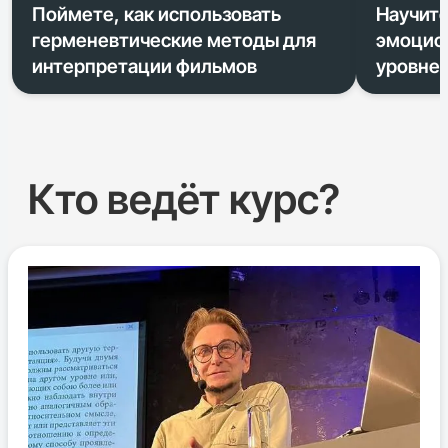
Поймете, как использовать
Научите
герменевтические методы для
эмоцио
интерпретации фильмов
уровне
Кто ведёт курс?