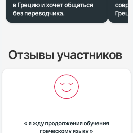
в Грецию и хочет общаться
совре
без переводчика.
Греци
Отзывы участников
« я жду продолжения обучения
греческому языку »