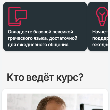
Овладеете базовой лексикой
Начнете
греческого языка, достаточной
поддерж
для ежедневного общения.
ежедне
Кто ведёт курс?