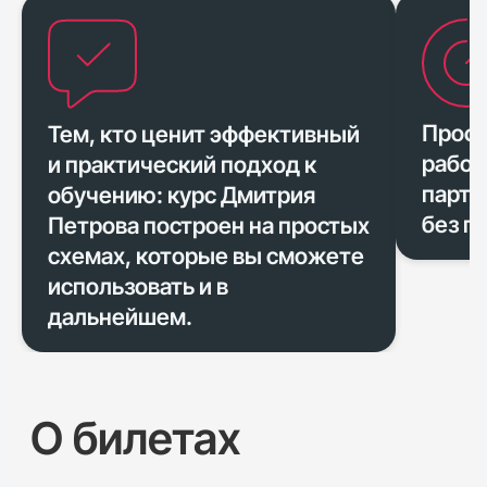
Профе
Тем, кто ценит эффективный
работ
и практический подход к
партн
обучению: курс Дмитрия
без п
Петрова построен на простых
схемах, которые вы сможете
использовать и в
дальнейшем.
О билетах