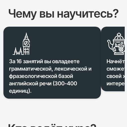
Чему вы научитесь?
За 16 занятий вы овладеете
Начнёте
грамматической, лексической и
сможете
фразеологической базой
своей ж
английской речи (300-400
интереса
единиц).