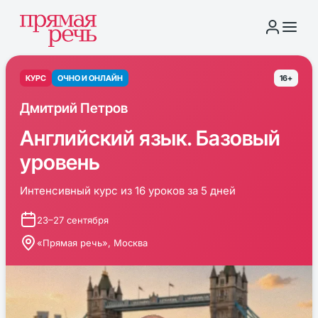
КУРС
ОЧНО И ОНЛАЙН
16+
Дмитрий Петров
Английский язык. Базовый
уровень
Интенсивный курс из 16 уроков за 5 дней
23–27 сентября
«Прямая речь», Москва