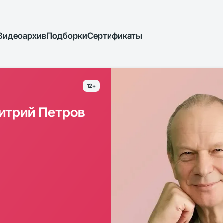
Видеоархив
Подборки
Сертификаты
12+
итрий Петров