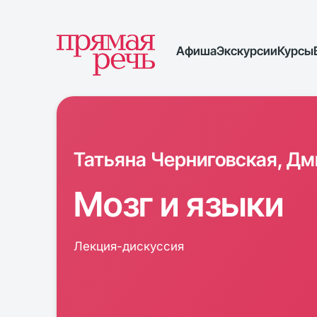
Афиша
Экскурсии
Курсы
Татьяна Черниговская, Дм
Мозг и языки
Лекция-дискуссия