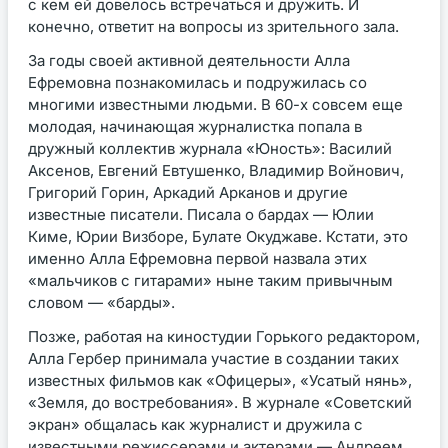
с кем ей довелось встречаться и дружить. И
конечно, ответит на вопросы из зрительного зала.
За годы своей активной деятельности Алла
Ефремовна познакомилась и подружилась со
многими известными людьми. В 60-х совсем еще
молодая, начинающая журналистка попала в
дружный коллектив журнала «Юность»: Василий
Аксенов, Евгений Евтушенко, Владимир Войнович,
Григорий Горин, Аркадий Арканов и другие
известные писатели. Писала о бардах — Юлии
Киме, Юрии Визборе, Булате Окуджаве. Кстати, это
именно Алла Ефремовна первой назвала этих
«мальчиков с гитарами» ныне таким привычным
словом — «барды».
Позже, работая на киностудии Горького редактором,
Алла Гербер принимала участие в создании таких
известных фильмов как «Офицеры», «Усатый нянь»,
«Земля, до востребования». В журнале «Советский
экран» общалась как журналист и дружила с
известными режиссерами и актерами — Андреем