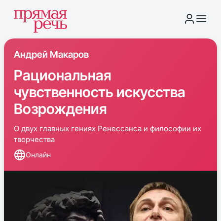
Андрей Макаров
Рациональная
чувственность искусства
Возрождения
О двух главных гениях Ренессанса и философии их
творчества
Онлайн