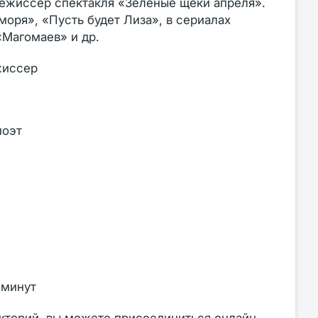
режиссер спектакля «Зеленые щеки апреля».
оря», «Пусть будет Лиза», в сериалах
«Магомаев» и др.
жиссер
поэт
 минут