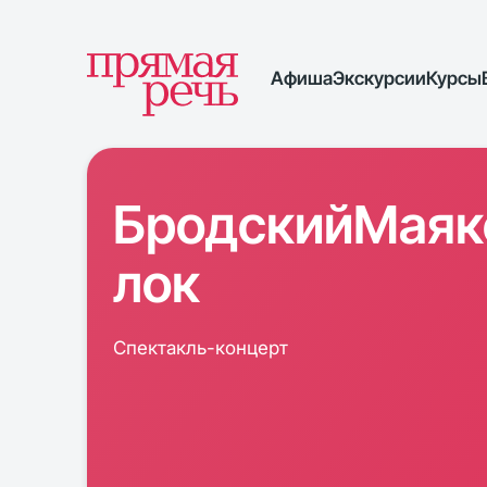
Афиша
Экскурсии
Курсы
БродскийМаяк
лок
Спектакль-концерт