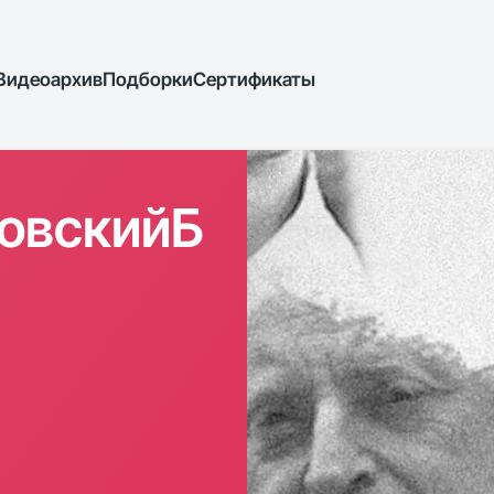
Видеоархив
Подборки
Сертификаты
овскийБ