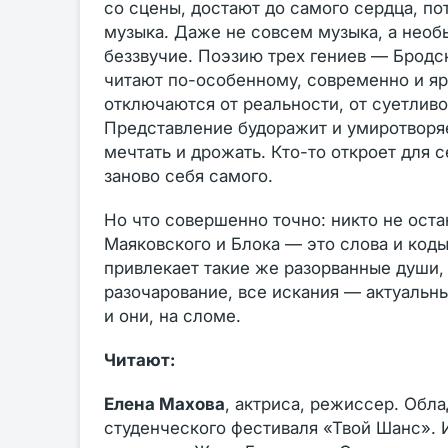
со сцены, достают до самого сердца, п
музыка. Даже не совсем музыка, а необы
беззвучие. Поэзию трех гениев — Бродс
читают по-особенному, современно и яр
отключаются от реальности, от суетлив
Представление будоражит и умиротворяет
мечтать и дрожать. Кто-то откроет для с
заново себя самого.
Но что совершенно точно: никто не ост
Маяковского и Блока — это слова и коды
привлекает такие же разорванные души, 
разочарование, все искания — актуальны
и они, на сломе.
Читают:
Елена Махова
, актриса, режиссер. Обл
студенческого фестиваля «Твой Шанс». И