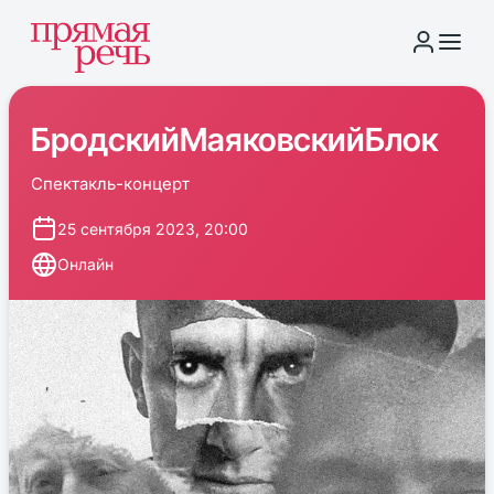
БродскийМаяковскийБлок
Спектакль-концерт
25 сентября 2023, 20:00
Онлайн