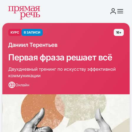
КУРС
В ЗАПИСИ
16+
Даниил Терентьев
Первая фраза решает всё
Двухдневный тренинг по искусству эффективной
коммуникации
Онлайн