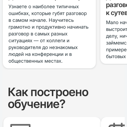
разгов
Узнаете о наиболее типичных
к суте
ошибках, которые губят разговор
в самом начале. Научитесь
Мало нач
грамотно и продуктивно начинать
выстроит
разговор в самых разных
делу, ни
ситуациях — от коллеги и
займемся
руководителя до незнакомых
примере
людей на конференции и в
бытовых 
общественных местах.
Как построено
обучение?