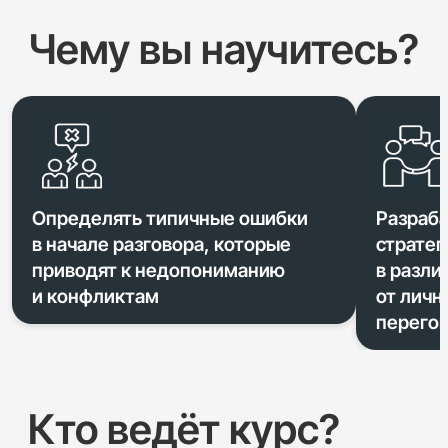
Чему вы научитесь?
Определять типичные ошибки
Разраб
в начале разговора, которые
стратег
приводят к недопониманию
в разли
и конфликтам
от личн
перего
Кто ведёт курс?