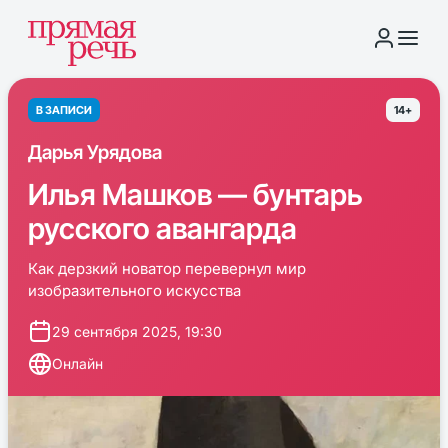
В ЗАПИСИ
14+
Дарья Урядова
Илья Машков — бунтарь
русского авангарда
Как дерзкий новатор перевернул мир
изобразительного искусства
29 сентября 2025, 19:30
Онлайн