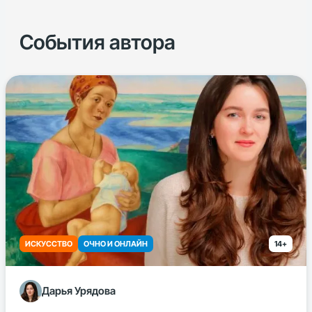
События автора
ИСКУССТВО
ОЧНО И ОНЛАЙН
14+
Дарья Урядова