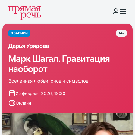
В ЗАПИСИ
14+
Дарья Урядова
Марк Шагал. Гравитация
наоборот
Вселенная любви, снов и символов
25 февраля 2026, 19:30
Онлайн