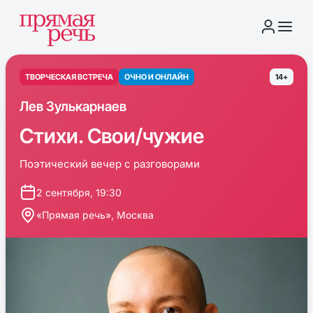
ТВОРЧЕСКАЯ ВСТРЕЧА
ОЧНО И ОНЛАЙН
14+
Лев Зулькарнаев
Стихи. Свои/чужие
Поэтический вечер с разговорами
2 сентября, 19:30
«Прямая речь», Москва