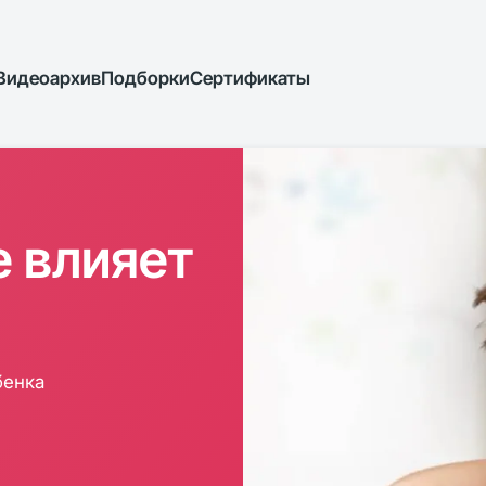
Видеоархив
Подборки
Сертификаты
е влияет
бенка