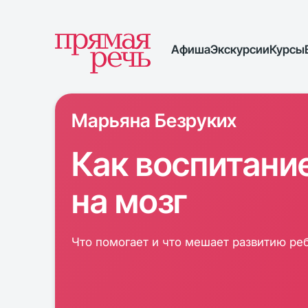
Афиша
Экскурсии
Курсы
Марьяна Безруких
Как воспитани
на мозг
Что помогает и что мешает развитию ре