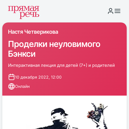
Настя Четверикова
Проделки неуловимого
Бэнкси
Интерактивная лекция для детей (7+) и родителей
10 декабря 2022, 12:00
Онлайн