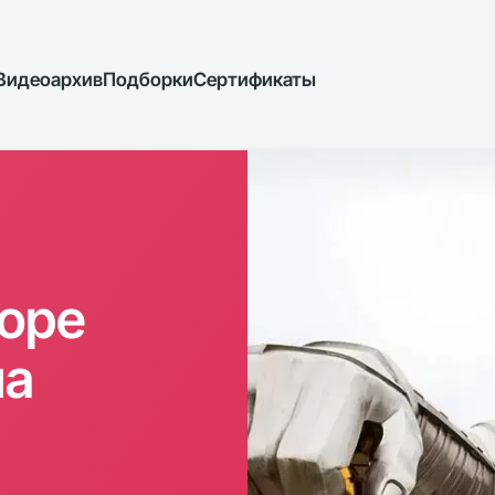
Видеоархив
Подборки
Сертификаты
оре
ла