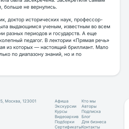
огила была засекречена. Засекретили самым
л, больше не вернулись.
ик, доктор исторических наук, профессор-
 была выдающимся ученым, известным во всем
ии разных периодов и государств. А еще
колепный педагог. В лектории «Прямая речь»
дая из которых — настоящий бриллиант. Мало
лько по диапазону знаний, но и по
25, Москва, 123001
Афиша
Кто мы
Экскурсии
Авторы
Курсы
Подписка
Видеоархив
Блог
Подборки
Для бизнеса
Сертификаты
Контакты