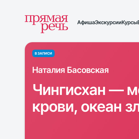
Афиша
Экскурсии
Курсы
В ЗАПИСИ
Наталия Басовская
Чингисхан — м
крови, океан з