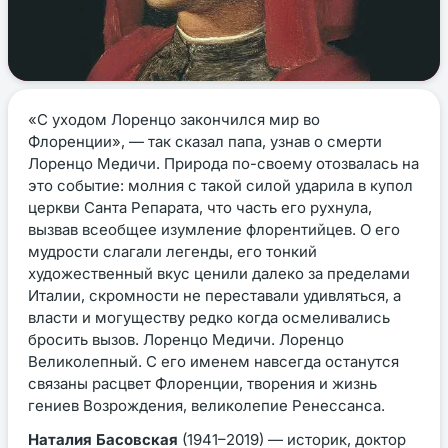
«С уходом Лоренцо закончился мир во
Флоренции», — так сказал папа, узнав о смерти
Лоренцо Медичи. Природа по-своему отозвалась на
это событие: молния с такой силой ударила в купол
церкви Санта Репарата, что часть его рухнула,
вызвав всеобщее изумление флорентийцев. О его
мудрости слагали легенды, его тонкий
художественный вкус ценили далеко за пределами
Италии, скромности не переставали удивляться, а
власти и могуществу редко когда осмеливались
бросить вызов. Лоренцо Медичи. Лоренцо
Великолепный. С его именем навсегда останутся
связаны расцвет Флоренции, творения и жизнь
гениев Возрождения, великолепие Ренессанса.
Наталия Басовская
(1941–2019) — историк, доктор