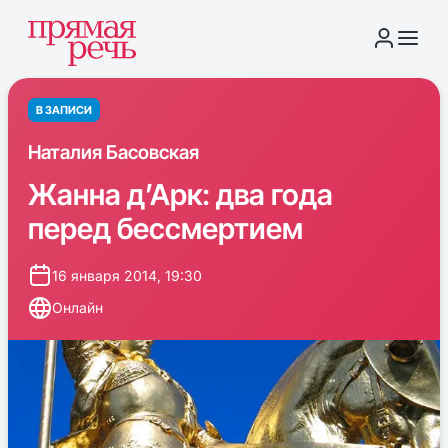
В ЗАПИСИ
Наталия Басовская
Жанна д’Арк: два года
перед бессмертием
16 января 2014, 19:30
Онлайн