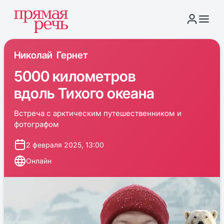
Николай Гернет
5000 километров
вдоль Тихого океана
Встреча с арктическим путешественником и
фотографом
2 февраля 2025, 13:00
Онлайн