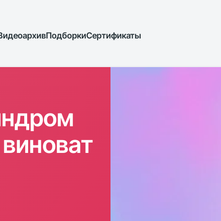
Видеоархив
Подборки
Сертификаты
индром
 виноват