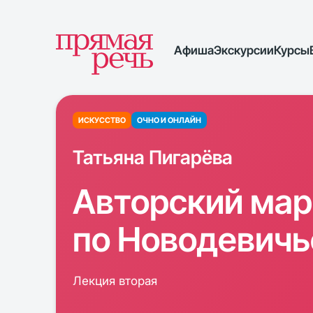
Афиша
Экскурсии
Курсы
ИСКУССТВО
ОЧНО И ОНЛАЙН
Татьяна Пигарёва
Авторский ма
по Новодевич
Лекция вторая