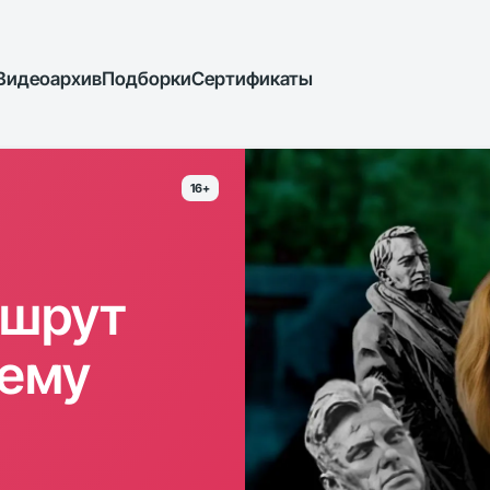
Видеоархив
Подборки
Сертификаты
16+
ршрут
ьему