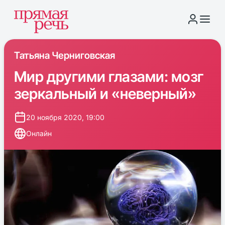
Татьяна Черниговская
Мир другими глазами: мозг
зеркальный и «неверный»
20 ноября 2020, 19:00
Онлайн